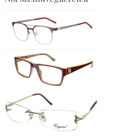
L
Á
S
A