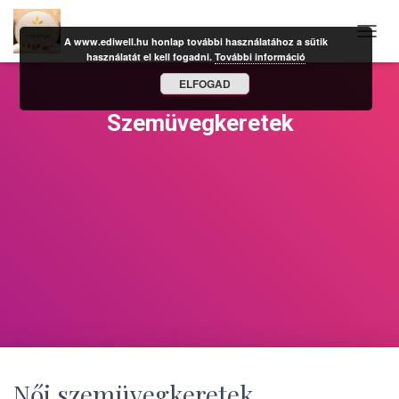
A www.ediwell.hu honlap további használatához a sütik
N
használatát el kell fogadni.
További információ
A
V
ELFOGAD
I
G
Szemüvegkeretek
Á
C
I
Ó
B
E
-
/
K
I
K
A
P
C
S
O
Női szemüvegkeretek