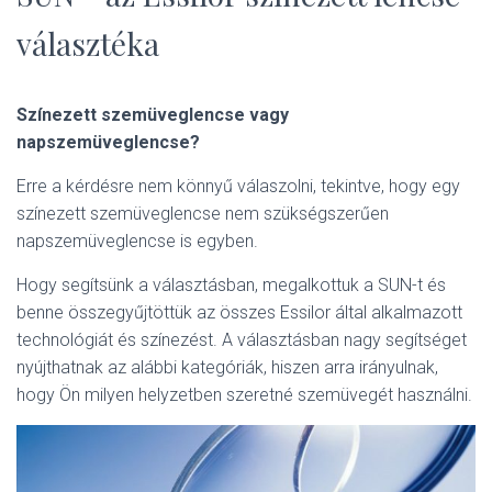
L
Á
választéka
S
A
Színezett szemüveglencse vagy
napszemüveglencse?
Erre a kérdésre nem könnyű válaszolni, tekintve, hogy egy
színezett szemüveglencse nem szükségszerűen
napszemüveglencse is egyben.
Hogy segítsünk a választásban, megalkottuk a SUN-t és
benne összegyűjtöttük az összes Essilor által alkalmazott
technológiát és színezést. A választásban nagy segítséget
nyújthatnak az alábbi kategóriák, hiszen arra irányulnak,
hogy Ön milyen helyzetben szeretné szemüvegét használni.