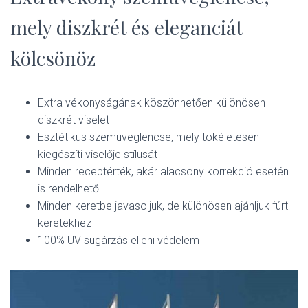
L
Á
mely diszkrét és eleganciát
S
A
kölcsönöz
Extra vékonyságának köszönhetően különösen
diszkrét viselet
Esztétikus szemüveglencse, mely tökéletesen
kiegészíti viselője stílusát
Minden receptérték, akár alacsony korrekció esetén
is rendelhető
Minden keretbe javasoljuk, de különösen ajánljuk fúrt
keretekhez
100% UV sugárzás elleni védelem