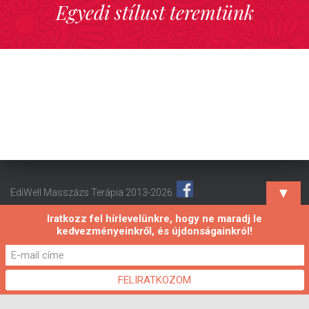
Egyedi stílust teremtünk
▼
EdiWell Masszázs Terápia 2013-2026
Iratkozz fel hírlevelünkre, hogy ne maradj le
kedvezményeinkről, és újdonságainkról!
Hestia | Fejlesztő:
ThemeIsle