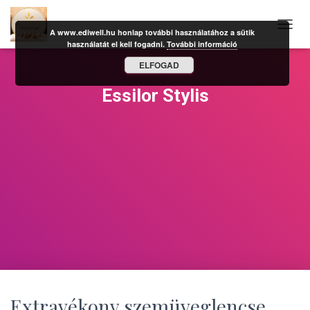
A www.ediwell.hu honlap további használatához a sütik
N
használatát el kell fogadni.
További információ
A
V
ELFOGAD
I
G
Essilor Stylis
Á
C
I
Ó
B
E
-
/
K
I
K
A
P
C
S
O
Extravékony szemüveglencse,