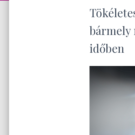
Tökéletes
bármely 
időben