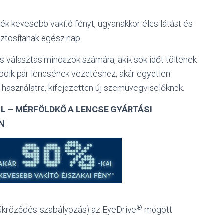
ék kevesebb vakító fényt, ugyanakkor éles látást és
iztosítanak egész nap.
is választás mindazok számára, akik sok időt töltenek
odik pár lencsének vezetéshez, akár egyetlen
használatra, kifejezetten új szemüvegviselőknek.
L – MÉRFÖLDKŐ A LENCSE GYÁRTÁSI
N
®
(tükröződés-szabályozás) az EyeDrive
mögött