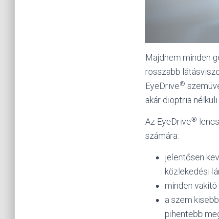
Majdnem minden gép
rosszabb látásvisz
®
EyeDrive
szemüveg
akár dioptria nélküli
®
Az EyeDrive
lencs
számára:
jelentősen ke
közlekedési lá
minden vakító 
a szem kisebb
pihentebb me