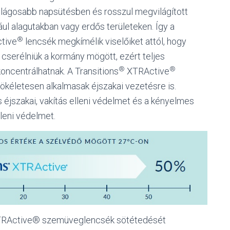
lágosabb napsütésben és rosszul megvilágított
dául alagutakban vagy erdős területeken. Így a
®
tive
lencsék megkímélik viselőiket attól, hogy
cserélniük a kormány mögött, ezért teljes
®
®
oncentrálhatnak. A Transitions
XTRActive
kéletesen alkalmasak éjszakai vezetésre is.
s éjszakai, vakítás elleni védelmet és a kényelmes
lleni védelmet.
XTRActive® szemüveglencsék sötétedését