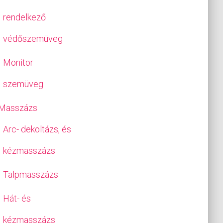
rendelkező
védőszemüveg
Monitor
szemüveg
Masszázs
Arc- dekoltázs, és
kézmasszázs
Talpmasszázs
Hát- és
kézmasszázs