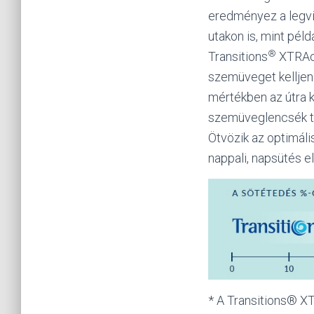
eredményez a legvi
utakon is, mint pél
®
Transitions
XTRAc
szemüveget kelljen 
mértékben az útra k
szemüveglencsék tö
Ötvözik az optimáli
nappali, napsütés e
* A Transitions® 