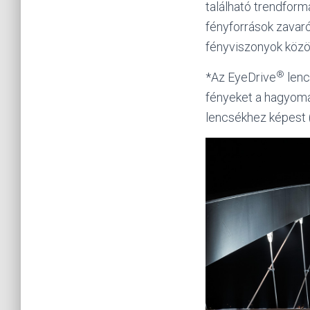
található trendfor
fényforrások zavar
fényviszonyok közöt
®
*Az EyeDrive
lenc
fényeket a hagyomá
lencsékhez képest 