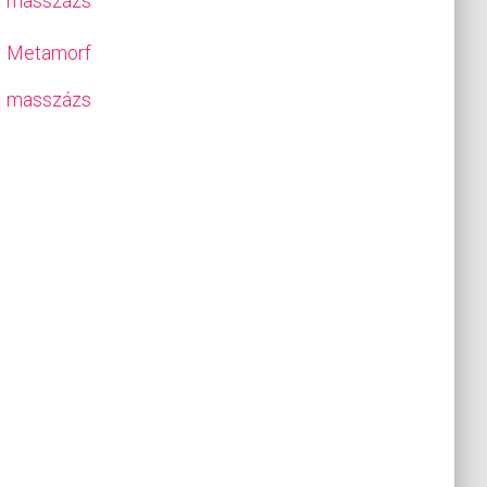
masszázs
Metamorf
masszázs