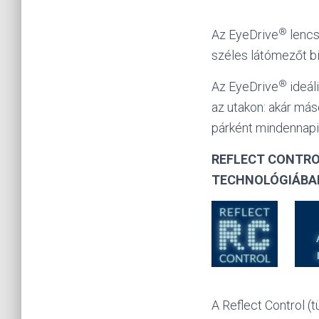
®
Az EyeDrive
lencs
széles látómezőt b
®
Az EyeDrive
ideál
az utakon: akár más
párként mindennapi 
REFLECT CONTRO
TECHNOLÓGIÁBA
A Reflect Control 