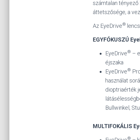
számtalan tényező b
áttetszősége, a vez
®
Az EyeDrive
lencs
EGYFÓKUSZÚ EyeD
®
EyeDrive
– e
éjszaka
®
EyeDrive
Pro
használat sorá
dioptriaérték 
látásélességb
Bullwinkel, S
MULTIFOKÁLIS Ey
®
EyeDrive
– k