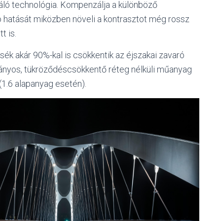
máló technológia. Kompenzálja a különböző
ó hatását miközben növeli a kontrasztot még rossz
t is.
sék akár 90%-kal is csökkentik az éjszakai zavaró
nyos, tükröződéscsökkentő réteg nélküli műanyag
(1.6 alapanyag esetén).