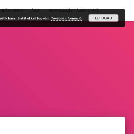
ÁNDÉK KUPON
ÁSZF
ADATKEZELÉSI TÁJÉKOZTATÓ
ELFOGAD
tik használatát el kell fogadni.
További információ