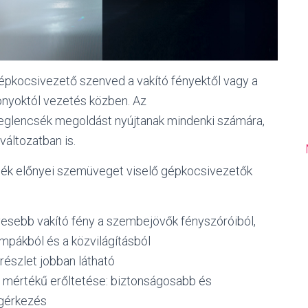
kocsivezető szenved a vakító fényektől vagy a
onyoktól vezetés közben. Az
lencsék megoldást nyújtanak mindenki számára,
 változatban is.
ék előnyei szemüveget viselő gépkocsivezetők
vesebb vakító fény a szembejövők fényszóróiból,
mpákból és a közvilágításból
részlet jobban látható
 mértékű erőltetése: biztonságosabb és
gérkezés