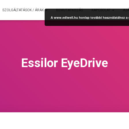
SZOLGÁLTATÁSOK / ÁRAK
BEMUTATKOZÁS
KAPCSOLAT
AJ
A www.ediwell.hu honlap további használatához a sü
Essilor EyeDrive