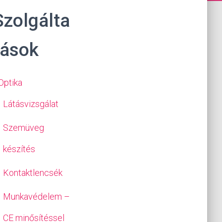
Szolgálta
tások
Optika
Látásvizsgálat
Szemüveg
készítés
Kontaktlencsék
Munkavédelem –
CE minősítéssel