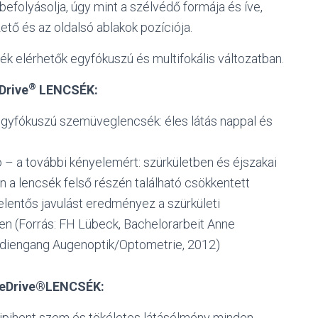
efolyásolja, úgy mint a szélvédő formája és íve,
ető és az oldalsó ablakok pozíciója.
ék elérhetők egyfókuszú és multifokális változatban.
®
rive
LENCSÉK:
gyfókuszú szemüveglencsék: éles látás nappal és
 – a további kényelemért: szürkületben és éjszakai
n a lencsék felső részén található csökkentett
jelentős javulást eredményez a szürkületi
en (Forrás: FH Lübeck, Bachelorarbeit Anne
tudiengang Augenoptik/Optometrie, 2012)
eDrive®LENCSÉK:
ipihent szem és tökéletes látásélmény minden