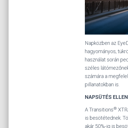
Napközben az EyeD
hagyományos, tükrö
használat során pedi
széles látómezőnek 
számára a megfelelő
pillanatokban is.
NAPSÜTÉS ELLEN
®
A Transitions
XTRA
is besötétednek. T
akár 50%-ig is besö