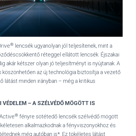
®
rive
lencsék ugyanolyan jól teljesítenek, mint a
ződéscsökkentő réteggel ellátott lencsék. Éjszakai
g akár kétszer olyan jó teljesítményt is nyújtanak. A
köszönhetően az új technológia biztosítja a vezető
 látást minden irányban – még a kritikus
I VÉDELEM – A SZÉLVÉDŐ MÖGÖTT IS
®
ctive
fényre sötétedő lencsék szélvédő mögött
ökéletesen alkalmazkodnak a fényviszonyokhoz és
tétednek még autóban is*. Ez tökéletes látást