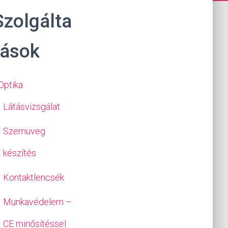
Szolgálta
tások
Optika
Látásvizsgálat
Szemüveg
készítés
Kontaktlencsék
Munkavédelem –
CE minősítéssel