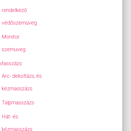
rendelkező
védőszemüveg
Monitor
szemüveg
Masszázs
Arc- dekoltázs, és
kézmasszázs
Talpmasszázs
Hát- és
kézmasszázs