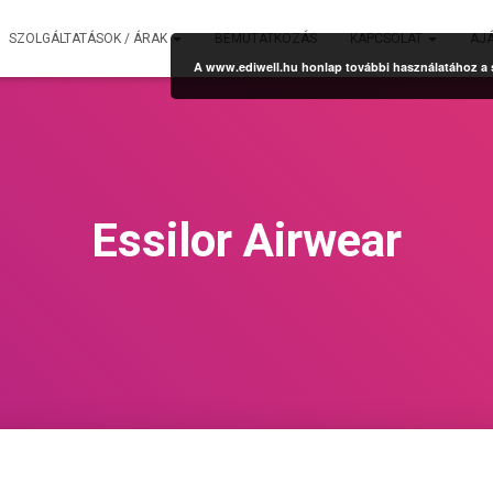
SZOLGÁLTATÁSOK / ÁRAK
BEMUTATKOZÁS
KAPCSOLAT
AJ
A www.ediwell.hu honlap további használatához a sü
Essilor Airwear