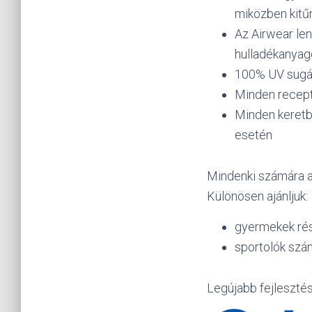
miközben kitű
Az Airwear len
hulladékanyago
100% UV sugár
Minden recept
Minden keretbe
esetén
Mindenki számára aj
Különösen ajánljuk:
gyermekek rés
sportolók szá
Legújabb fejleszté