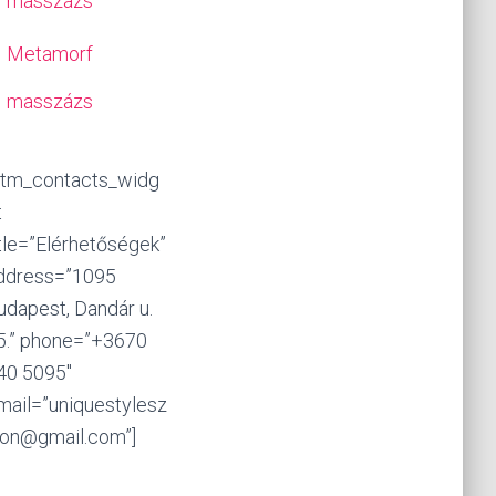
masszázs
Metamorf
masszázs
stm_contacts_widg
t
itle=”Elérhetőségek”
ddress=”1095
udapest, Dandár u.
5.” phone=”+3670
40 5095″
mail=”uniquestylesz
lon@gmail.com”]