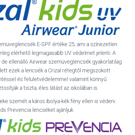
zemüveglencsék E-SPF értéke 25, ami a színezetlen
enleg elérhető legmagasabb UV védelmet jelenti. A
, de ellenálló Airwear szemüveglencsék gyakorlatilag
lett ezek a lencsék a Crizal rétegtől megszokott
téssel és felületvédelemmel valamint könnyű
tosítják a tiszta, éles látást az iskolában is.
e szemét a káros ibolya-kék fény ellen is védeni
ids Prevencia lencséket ajánljuk.