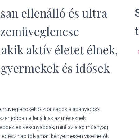
an ellenálló és ultra
szemüveglencse
akik aktív életet élnek,
 gyermekek és idősek
emüveglencsék biztonságos alapanyagból
szer jobban ellenállnak az ütéseknek
ebbek és vékonyabbak, mint az alap műanyag
az egész nap folyamán kényelmesen viselhetők,