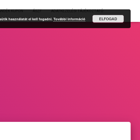
ÁNDÉK KUPON
ÁSZF
ADATKEZELÉSI TÁJÉKOZTATÓ
ELFOGAD
tik használatát el kell fogadni.
További információ