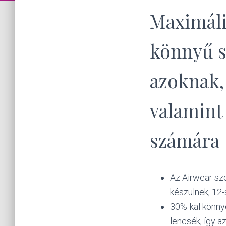
Maximális
könnyű 
azoknak, 
valamint
számára
Az Airwear sz
készülnek, 12-
30%-kal könny
lencsék, így 