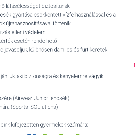
nő látásélességet biztosítanak
csék gyártása csökkentett vízfelhasználással és a
k újrahasznosításával történik
zás elleni védelem
érték esetén rendelhető
 javasoljuk, különösen damilos és fúrt keretek
ánljuk, aki biztonságra és kényelemre vágyik.
zére (Airwear Junior lencsék)
mára (Sports_SOL-utions)
seink kifejezetten gyermekek számára: