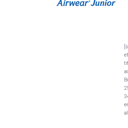
[
e
t
a
B
2
3
e
a