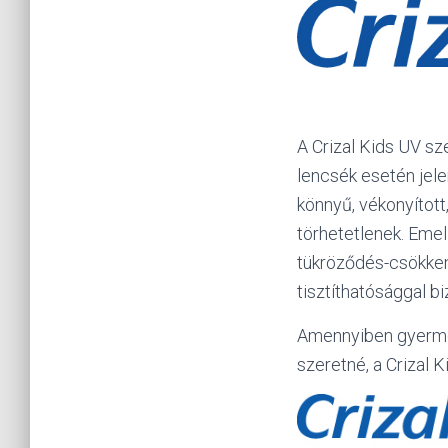
A Crizal Kids UV s
lencsék esetén jel
könnyű, vékonyított
törhetetlenek. Emel
tükröződés-csökken
tisztíthatósággal biz
Amennyiben gyermek
szeretné, a Crizal K