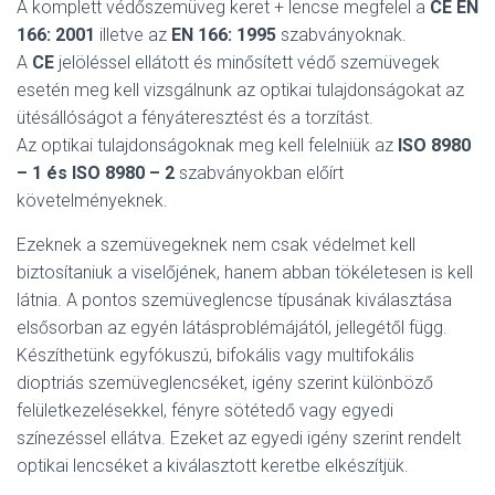
A komplett védőszemüveg keret + lencse megfelel a
CE EN
166: 2001
illetve az
EN 166: 1995
szabványoknak.
A
CE
jelöléssel ellátott és minősített védő szemüvegek
esetén meg kell vizsgálnunk az optikai tulajdonságokat az
ütésállóságot a fényáteresztést és a torzítást.
Az optikai tulajdonságoknak meg kell felelniük az
ISO 8980
– 1 és ISO 8980 – 2
szabványokban előírt
követelményeknek.
Ezeknek a szemüvegeknek nem csak védelmet kell
biztosítaniuk a viselőjének, hanem abban tökéletesen is kell
látnia. A pontos szemüveglencse típusának kiválasztása
elsősorban az egyén látásproblémájától, jellegétől függ.
Készíthetünk egyfókuszú, bifokális vagy multifokális
dioptriás szemüveglencséket, igény szerint különböző
felületkezelésekkel, fényre sötétedő vagy egyedi
színezéssel ellátva. Ezeket az egyedi igény szerint rendelt
optikai lencséket a kiválasztott keretbe elkészítjük.