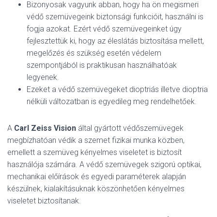
Bizonyosak vagyunk abban, hogy ha ön megismeri
védő szemüvegeink biztonsági funkcióit, használni is
fogja azokat. Ezért védő szemüvegeinket úgy
fejlesztettük ki, hogy az éleslátás biztosítása mellett,
megelőzés és szükség esetén védelem
szempontjából is praktikusan használhatóak
legyenek.
Ezeket a védő szemüvegeket dioptriás illetve dioptria
nélküli változatban is egyedileg meg rendelhetőek.
A
Carl Zeiss Vision
által gyártott védőszemüvegek
megbízhatóan védik a szemet fizikai munka közben,
emellett a szemüveg kényelmes viseletet is biztosít
használója számára. A védő szemüvegek szigorú optikai,
mechanikai előírások és egyedi paraméterek alapján
készülnek, kialakításuknak köszönhetően kényelmes
viseletet biztosítanak.