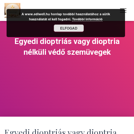
A www.ediwell.hu honlap további használatához a sütik
N
használatát el kell fogadni.
További információ
A
V
ELFOGAD
I
G
Egyedi dioptriás vagy dioptria
Á
C
nélküli védő szemüvegek
I
Ó
B
E
-
/
K
I
K
A
P
C
S
O
Egyedi dioptriás vagy dioptria