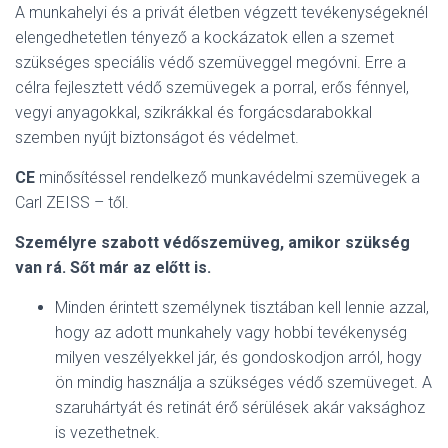
A munkahelyi és a privát életben végzett tevékenységeknél
elengedhetetlen tényező a kockázatok ellen a szemet
szükséges speciális védő szemüveggel megóvni. Erre a
célra fejlesztett védő szemüvegek a porral, erős fénnyel,
vegyi anyagokkal, szikrákkal és forgácsdarabokkal
szemben nyújt biztonságot és védelmet.
CE
minősítéssel rendelkező munkavédelmi szemüvegek a
Carl ZEISS – től.
Személyre szabott védőszemüveg, amikor szükség
van rá.
Sőt már az előtt is.
Minden érintett személynek tisztában kell lennie azzal,
hogy az adott munkahely vagy hobbi tevékenység
milyen veszélyekkel jár, és gondoskodjon arról, hogy
ön mindig használja a szükséges védő szemüveget. A
szaruhártyát és retinát érő sérülések akár vaksághoz
is vezethetnek.