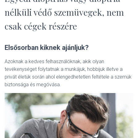
L
Á
nélküli védő szemüvegek, nem
S
A
csak cégek részére
Elsősorban kiknek ajánljuk?
Azoknak a kedves felhasználóknak, akik olyan
tevékenységet folytatnak a munkájuk, hobbijuk illetve a
privát életük során ahol elengedhetetlen feltétele a szemük
biztonsága és megóvása.