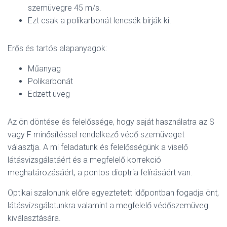
szemüvegre 45 m/s.
Ezt csak a polikarbonát lencsék bírják ki.
Erős és tartós alapanyagok:
Műanyag
Polikarbonát
Edzett üveg
Az ön döntése és felelőssége, hogy saját használatra az S
vagy F minősítéssel rendelkező védő szemüveget
választja. A mi feladatunk és felelősségünk a viselő
látásvizsgálatáért és a megfelelő korrekció
meghatározásáért, a pontos dioptria felírásáért van.
Optikai szalonunk előre egyeztetett időpontban fogadja önt,
látásvizsgálatunkra valamint a megfelelő védőszemüveg
kiválasztására.