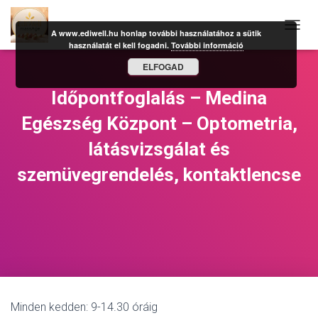
A www.ediwell.hu honlap további használatához a sütik
N
használatát el kell fogadni.
További információ
A
V
ELFOGAD
I
G
Időpontfoglalás – Medina
Á
C
Egészség Központ – Optometria,
I
Ó
látásvizsgálat és
B
szemüvegrendelés, kontaktlencse
E
-
/
K
I
K
A
P
C
S
O
Minden kedden: 9-14.30 óráig