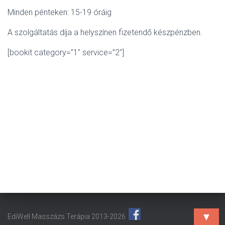
L
Á
Minden pénteken: 15-19 óráig
S
A
A szolgáltatás díja a helyszínen fizetendő készpénzben.
[bookit category=”1″ service=”2″]
▼
EdiWell Masszázs Terápia 2013-2026