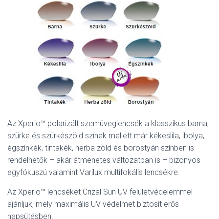
Az Xperio™ polarizált szemüveglencsék a klasszikus barna,
szürke és szürkészöld színek mellett már kékeslila, ibolya,
égszínkék, tintakék, herba zöld és borostyán színben is
rendelhetők – akár átmenetes változatban is – bizonyos
egyfókuszú valamint Varilux multifokális lencsékre.
Az Xperio™ lencséket Crizal Sun UV felületvédelemmel
ajánljuk, mely maximális UV védelmet biztosít erős
napsütésben.