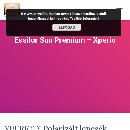
A www.ediwell.hu honlap további használatához a sütik
N
használatát el kell fogadni.
További információ
A
V
ELFOGAD
I
G
Essilor Sun Premium – Xperio
Á
C
I
Ó
B
E
-
/
K
I
K
A
P
C
S
O
XPERIO™ Polarizált lencsék