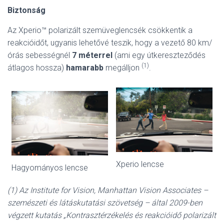
Biztonság
Az Xperio™ polarizált szemüveglencsék csökkentik a
reakcióidőt, ugyanis lehetővé teszik, hogy a vezető 80 km/
órás sebességnél
7 méterrel
(ami egy útkereszteződés
(1)
átlagos hossza)
hamarabb
megálljon
.
Xperio lencse
Hagyományos lencse
(1) Az Institute for Vision, Manhattan Vision Associates –
szemészeti és látáskutatási szövetség – által 2009-ben
végzett kutatás „Kontrasztérzékelés és reakcióidő polarizált