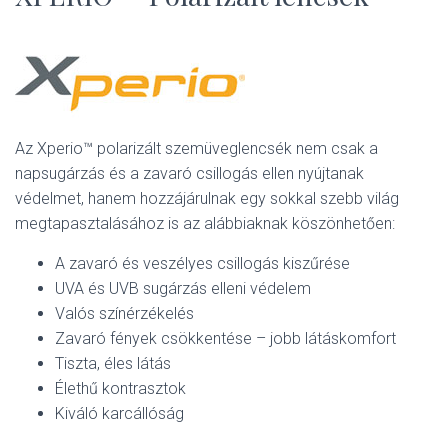
L
Á
S
A
Az Xperio™ polarizált szemüveglencsék nem csak a
napsugárzás és a zavaró csillogás ellen nyújtanak
védelmet, hanem hozzájárulnak egy sokkal szebb világ
megtapasztalásához is az alábbiaknak köszönhetően:
A zavaró és veszélyes csillogás kiszűrése
UVA és UVB sugárzás elleni védelem
Valós színérzékelés
Zavaró fények csökkentése – jobb látáskomfort
Tiszta, éles látás
Élethű kontrasztok
Kiváló karcállóság