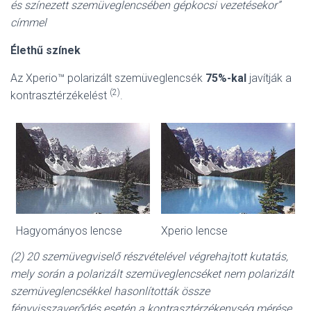
és színezett szemüveglencsében gépkocsi vezetésekor”
címmel
Élethű színek
Az Xperio™ polarizált szemüveglencsék
75%-kal
javítják a
(2)
kontrasztérzékelést
.
Hagyományos lencse
Xperio lencse
(2) 20 szemüvegviselő részvételével végrehajtott kutatás,
mely során a polarizált szemüveglencséket nem polarizált
szemüveglencsékkel hasonlították össze
fényvisszaverődés esetén a kontrasztérzékenység mérése