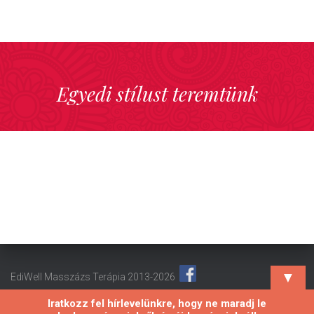
Egyedi stílust teremtünk
▼
EdiWell Masszázs Terápia 2013-2026
Iratkozz fel hírlevelünkre, hogy ne maradj le