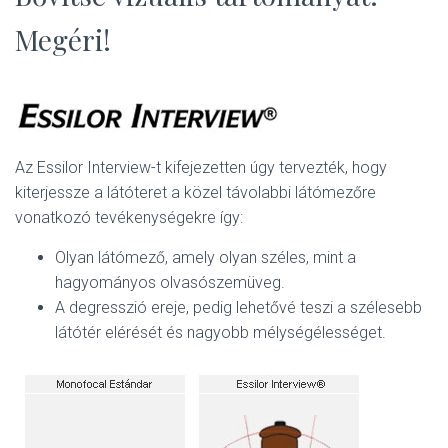
L
Á
Megéri!
S
A
Az Essilor Interview-t kifejezetten úgy tervezték, hogy
kiterjessze a látóteret a közel távolabbi látómezőre
vonatkozó tevékenységekre így:
Olyan látómező, amely olyan széles, mint a
hagyományos olvasószemüveg.
A degresszió ereje, pedig lehetővé teszi a szélesebb
látótér elérését és nagyobb mélységélességet.