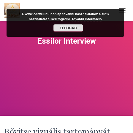
A www.ediwell.hu honlap további használatához a sütik
N
használatát el kell fogadni.
További információ
A
V
ELFOGAD
I
G
Essilor Interview
Á
C
I
Ó
B
E
-
/
K
I
K
A
P
C
S
O
Bővítse vizuális tartományát.