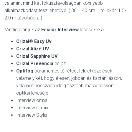
valamint mind két fókusztávolságban könnyebb
alkalmazkodást tesz lehetővé. ( 30 – 40 cm – től akár 1.5-
2.0 m távolságra )
Mindig ajánljuk az
Essilor Interview
lencsékre a
Crizal® Easy Uv
Crizal Alizé UV
Crizal Sapphire UV
Crizal Prevencia
és az
Optifog
páramentesítő réteg
,
felületkezelések
valamelyikét, hogy élesen, jobban és tisztán lásson,
valamint hosszabb ideig tisztább maradhasson
optikai lencséje.
Interview orma
Interview Ormix
Interview Stylis