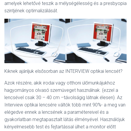
amelyek lehetővé teszik a mélységélesség és a presbyopia
szintjének optimalizálását.
Kiknek ajánljuk elsősorban az INTERVIEW optikai lencsét?
Azok részére, akik irodai vagy otthoni ülőmunkájukhoz
hagyományos olvasó szemüveget használnak. (ezzel a
lencsével csak 30 – 40 cm –távolságig látnak élesen). Az
Interview optikai lencsére váltók több mint 90%- a meg van
elégedve ennek a lencsének a paramétereivel és a
gyakorlatban megtapasztalt látás élményével. Használójuk
kényelmesebb test és fejtartással ülhet a monitor előtt