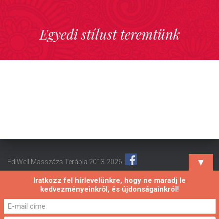
Egyedi stílust teremtünk
▼
EdiWell Masszázs Terápia 2013-2026
Iratkozz fel hírlevelünkre, hogy ne maradj le
kedvezményeinkről, és újdonságainkról!
Hestia | Fejlesztő:
ThemeIsle