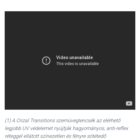
(1) A Crizal Transitions szemüveglencsék az elérhető
legjobb UV védelemet nyújtják hagyományos, anti-reflex
réteggel ellátott színezetlen és fényre sötétedő