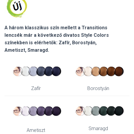
A három klasszikus szín mellett a Transitions
lencsék már a következő divatos Style Colors
színekben is elérhetők:
Zafír, Bo
rostyán,
A
metiszt,
Smaragd.
Zafír
Borostyán
Smaragd
Ametiszt