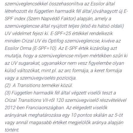
szemüveglencsékkel összehasonlítva az Essilor által
létrehozott és független harmadik fél által jóváhagyott új E-
SPF index (Szem Napvédő Faktor) alapján, amely a
szemüveglencse által nyújtott teljes (első és hátsó oldali)
UV védelmet fejezi ki. E-SPF=25 értékkel rendelkezik
minden Crizal UV és Optifog szemüveglencse, kivéve az
Essilor Orma (E-SPF=10). Az E-SPF érték kizárólag azt
mutatja, hogy a szemüveglencse milyen mértékben szűri ki
az UV sugarakat, ugyanakkor nem vesz figyelembe olyan
külső változókat, mint pl. az arc formája, a keret formája
vagy a szemüvegviselés pozíciója.
(2) A Transitions termékei közül.
(3) Független harmadik fél által végzett viselői teszt a
Crizal Transitions VII-ről 120 szemüvegviselő részvételével
2012-ben Franciaországban. Az elégedett viselők
arányának meghatározása egy 10 pontos skálán az 5-öt
vagy annál magasabb értéket megjelölők aránya alapján
történt.