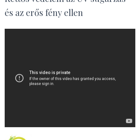
L
Á
és az erős fény ellen
S
A